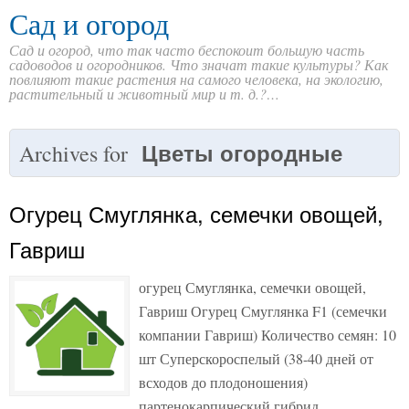
Сад и огород
Сад и огород, что так часто беспокоит большую часть
садоводов и огородников. Что значат такие культуры? Как
повлияют такие растения на самого человека, на экологию,
растительный и животный мир и т. д.?…
Цветы огородные
Archives for
Огурец Смуглянка, семечки овощей,
Гавриш
огурец Смуглянка, семечки овощей,
Гавриш Огурец Смуглянка F1 (семечки
компании Гавриш) Количество семян: 10
шт Суперскороспелый (38-40 дней от
всходов до плодоношения)
партенокарпический гибрид.