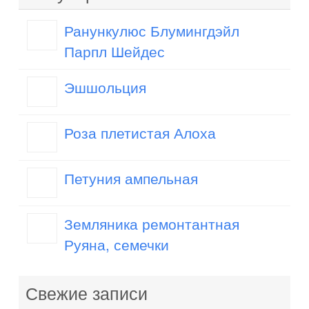
Ранункулюс Блумингдэйл
Парпл Шейдес
Эшшольция
Роза плетистая Алоха
Петуния ампельная
Земляника ремонтантная
Руяна, семечки
Свежие записи