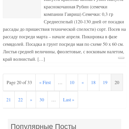
краснокочанная Рубин (семечки
компании Гавриш) Семечки: 0,3 гр
Среднеспелый (120-130 дней от посадки
рассады до пришествия технической спелости) сорт. Посев на
рассаду посреди марта – начале апреля. Пикировка в фазе
семядолей. Посадка в грунт посреди мая по схеме 50 х 60 см.
Листья средней величины, фиолетовые, с восковым налетом,
край волнистый. […]
Page 20 of 33
« First
…
10
«
18
19
20
21
22
»
30
…
Last »
Популярные Посты