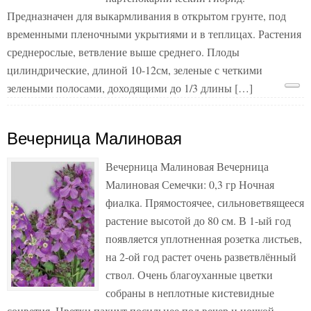
Предназначен для выкармливания в открытом грунте, под
временными пленочными укрытиями и в теплицах. Растения
среднерослые, ветвление выше среднего. Плоды
цилиндрические, длиной 10-12см, зеленые с четкими
зелеными полосами, доходящими до 1/3 длины […]
Вечерница Малиновая
Вечерница Малиновая Вечерница
Малиновая Семечки: 0,3 гр Ночная
фиалка. Прямостоячее, сильноветвящееся
растение высотой до 80 см. В 1-ый год
появляется уплотненная розетка листьев,
на 2-ой год растет очень разветвлённый
ствол. Очень благоуханные цветки
собраны в неплотные кистевидные
соцветия. Цветки пахнут посильнее под вечер и ночкой.