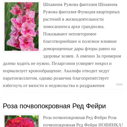
Шпажник Ружова фантазия Шпажник
Ружова фантазия Функция квартирных
растений в жизнидеятельности
хомосапиенса архи грандиозна.
Показывают неповторимое
благотворнейшее и полезное влияние
доморощенные дары флоры равно на
здоровье хозяев. А именно За примером
далеко ходить не нужно, Пеларгония усмиряет некроз и
нормализует кровообращение. Акалифа отводит недуг
паратонзиллитом, однако розанчик благопрепятствует
избегнуть от вялости и недовольства и раздражения
Роза почвопокровная Ред Фейри
Роза почвопокровная Ред Фейри Роза
почвопокровная Ред Фейри НОВИНКА!