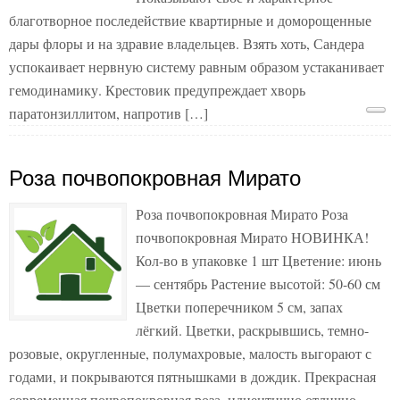
благотворное последействие квартирные и доморощенные
дары флоры и на здравие владельцев. Взять хоть, Сандера
успокаивает нервную систему равным образом устаканивает
гемодинамику. Крестовик предупреждает хворь
паратонзиллитом, напротив […]
Роза почвопокровная Мирато
Роза почвопокровная Мирато Роза
почвопокровная Мирато НОВИНКА!
Кол-во в упаковке 1 шт Цветение: июнь
— сентябрь Растение высотой: 50-60 см
Цветки поперечником 5 см, запах
лёгкий. Цветки, раскрывшись, темно-
розовые, округленные, полумахровые, малость выгорают с
годами, и покрываются пятнышками в дождик. Прекрасная
современная почвопокровная роза, идиентично отлично