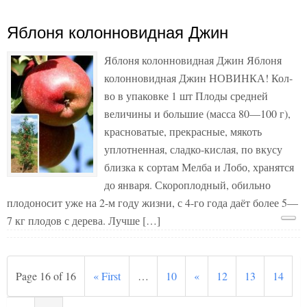
Яблоня колонновидная Джин
Яблоня колонновидная Джин Яблоня
колонновидная Джин НОВИНКА! Кол-
во в упаковке 1 шт Плоды средней
величины и большие (масса 80—100 г),
красноватые, прекрасные, мякоть
уплотненная, сладко-кислая, по вкусу
близка к сортам Мелба и Лобо, хранятся
до января. Скороплодный, обильно
плодоносит уже на 2-м году жизни, с 4-го года даёт более 5—
7 кг плодов с дерева. Лучше […]
Page 16 of 16
« First
…
10
«
12
13
14