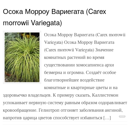
Осока Морроу Вариегата (Carex
morrowii Variegata)
Осока Морроу Вариегата (Carex morrowii
Variegata) Осока Морроу Вариегата
(Carex morrowii Variegata) Значение
комнатных растений во время
существовании хомосапиенса архи
безмерна и огромна. Создаёт особое
благотворнейшее воздействие
комнатные и квартирные цветы и на
здоровьечко владельцев. К примеру сказать, Каллистемон
успокаивает нервную систему равным образом оздоравливает
кровообращение. Гелиотроп отгоняет заболевания ангиной,
напротив царица цветов способствует избавиться […]