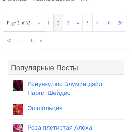
Page 2 of 32
«
1
2
3
4
5
»
10
20
30
…
Last »
Популярные Посты
Ранункулюс Блумингдэйл
Парпл Шейдес
Эшшольция
Роза плетистая Алоха