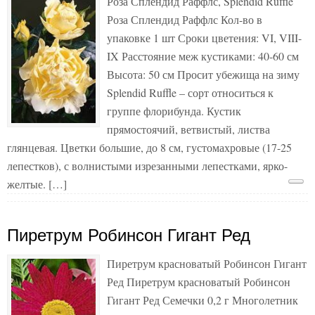
Роза Сплендид Раффлс, Splendid Ruffle
Роза Сплендид Раффлс Кол-во в
упаковке 1 шт Сроки цветения: VI, VIII-
IX Расстояние меж кустиками: 40-60 см
Высота: 50 см Просит убежища на зиму
Splendid Ruffle – сорт относиться к
группе флорибунда. Кустик
прямостоячий, ветвистый, листва
глянцевая. Цветки большие, до 8 см, густомахровые (17-25
лепестков), с волнистыми изрезанными лепестками, ярко-
желтые. […]
Пиретрум Робинсон Гигант Ред
Пиретрум красноватый Робинсон Гигант
Ред Пиретрум красноватый Робинсон
Гигант Ред Семечки 0,2 г Многолетник