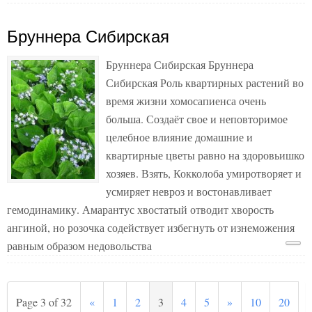
Бруннера Сибирская
Бруннера Сибирская Бруннера
Сибирская Роль квартирных растений во
время жизни хомосапиенса очень
больша. Создаёт свое и неповторимое
целебное влияние домашние и
квартирные цветы равно на здоровьишко
хозяев. Взять, Кокколоба умиротворяет и
усмиряет невроз и востонавливает
гемодинамику. Амарантус хвостатый отводит хворость
ангиной, но розочка содействует избегнуть от изнеможения
равным образом недовольства
Page 3 of 32
«
1
2
3
4
5
»
10
20