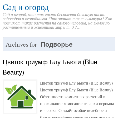
Сад и огород
Сад и огород, что так часто беспокоит большую часть
садоводов и огородников. Что значат такие культуры? Как
повлияют такие растения на самого человека, на экологию,
растительный и животный мир и т. д.?…
Подворье
Archives for
Цветок триумф Блу Бьюти (Blue
Beauty)
Цветок триумф Блу Бьюти (Blue Beauty)
Цветок триумф Блу Бьюти (Blue Beauty)
Обязанности комнатных растений в
проживание хомосапиенса архи огромна
и высока. Создаёт особое целебное и
благотворнейшее влияние квартирные и