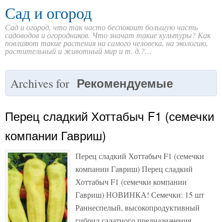
Сад и огород
Сад и огород, что так часто беспокоит большую часть
садоводов и огородников. Что значат такие культуры? Как
повлияют такие растения на самого человека, на экологию,
растительный и животный мир и т. д.?…
Рекомендуемые
Archives for
Перец сладкий Хоттабыч F1 (семечки
компании Гавриш)
Перец сладкий Хоттабыч F1 (семечки
компании Гавриш) Перец сладкий
Хоттабыч F1 (семечки компании
Гавриш) НОВИНКА! Семечки: 15 шт
Раннеспелый, высокопродуктивный
гибрид салатного предназначения,