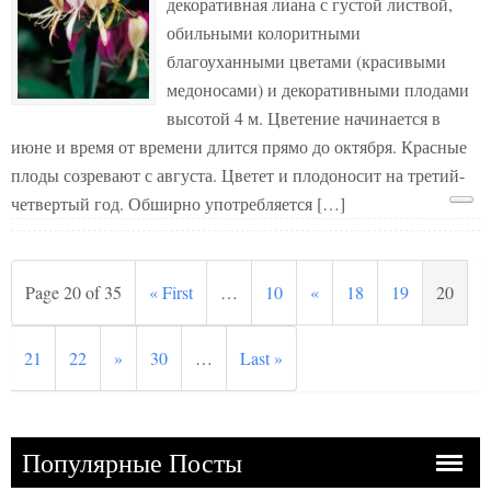
декоративная лиана с густой листвой,
обильными колоритными
благоуханными цветами (красивыми
медоносами) и декоративными плодами
высотой 4 м. Цветение начинается в
июне и время от времени длится прямо до октября. Красные
плоды созревают с августа. Цветет и плодоносит на третий-
четвертый год. Обширно употребляется […]
Page 20 of 35
« First
…
10
«
18
19
20
21
22
»
30
…
Last »
Популярные Посты