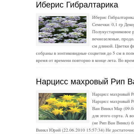
Иберис Гибралтарика
Иберис Гибралтарик
Семечки: 0,1 гр Деко
Полукустарниковое р
вечнозеленые, продол
см длиной. Цветки ф
собраны в зонтиковидные соцветия до 5 см в поп
время от времени повторно в конце лета. Во вре
Нарцисс махровый Рип В
Нарцисс махровый Ри
Нарцисс махровый Ри
Ван Винкл Мар (09.0
для этого сорта. А в
(не Рип Ван Винкл) 
Винкл Юрий (22.06.2010 15:57:34) Не достаточн