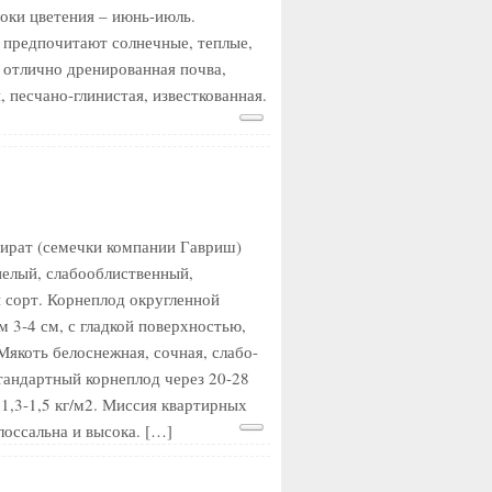
роки цветения – июнь-июль.
 предпочитают солнечные, теплые,
 отлично дренированная почва,
 песчано-глинистая, известкованная.
ират (семечки компании Гавриш)
пелый, слабооблиственный,
 сорт. Корнеплод округленной
 3-4 см, с гладкой поверхностью,
Мякоть белоснежная, сочная, слабо-
стандартный корнеплод через 20-28
1,3-1,5 кг/м2. Миссия квартирных
лоссальна и высока. […]