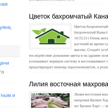
ная
Цветок бахромчатый Кана
уяна,
Цветок бахромчатый 
бахромчатый Канаста 
16:52:21) Очень неп
растений во время с
высока. Создаёт осо
последействие домашние цветы и на здравие хозя
успокаивает нервную систему и востонавливает 
дачи
предотвращает немощь паратонзиллитом, а роза
го
Лилия восточная махрова
тным и
Лилия восточная мах
махровая Брокен Ха
шт Брокен Харт — вы