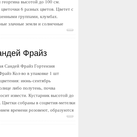
 георгина высотой до 100 см.
цветочки 6 разных цветов. Цветет с
ьшенными группами, клумбах.
ные злачные земли и солнечные
андей Фрайз
ая Сандей Фрайз Гортензия
Фрайз Кол-во в упаковке 1 шт
 цветения: июнь-сентябрь
олнце либо полутень, почва
носит извести. Кустарник высотой до
. Цветки собраны в соцветия-метелки
ением времени розовеют, образуются