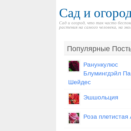
Сад и огоро
Сад и огород, что так часто беспо
растения на самого человека, на э
Популярные Пост
Ранункулюс
Блумингдэйл Па
Шейдес
Эшшольция
Роза плетистая