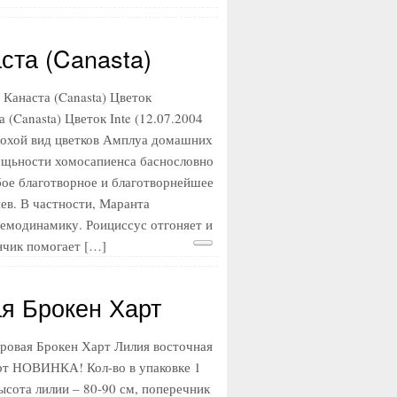
ста (Canasta)
Канаста (Canasta) Цветок
(Canasta) Цветок Inte (12.07.2004
лохой вид цветков Амплуа домашних
ущьности хомосапиенса баснословно
бое благотворное и благотворнейшее
ев. В частности, Маранта
гемодинамику. Роициссус отгоняет и
нчик помогает […]
я Брокен Харт
ровая Брокен Харт Лилия восточная
рт НОВИНКА! Кол-во в упаковке 1
сота лилии – 80-90 см, поперечник