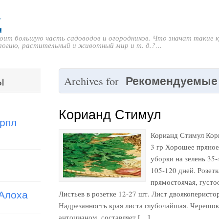
д
коит большую часть садоводов и огородников. Что значат такие
кологию, растительный и животный мир и т. д.?…
ы
Рекомендуемые
Archives for
Корианд Стимул
рпл
Корианд Стимул Ко
3 гр Хорошее пряное
уборки на зелень 35-
105-120 дней. Розетк
прямостоячая, густо
 Алоха
Листьев в розетке 12-27 шт. Лист двоякоперисто
Надрезанность края листа глубочайшая. Черешок
антоцианом, составляет […]