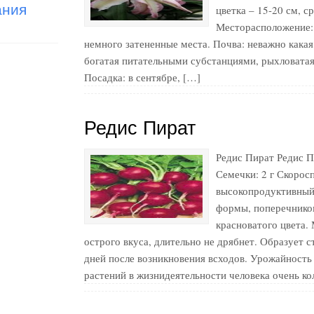
ания
цветка – 15-20 см, с
Месторасположение:
немного затененные места. Почва: неважно какая
богатая питательными субстанциями, рыхловатая,
Посадка: в сентябре, […]
Редис Пират
Редис Пират Редис П
Семечки: 2 г Скорос
высокопродуктивный
формы, поперечником
красноватого цвета. 
острого вкуса, длительно не дрябнет. Образует 
дней после возникновения всходов. Урожайность 
растений в жизнидеятельности человека очень ко