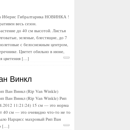
а Иберис Гибралтарика НОВИНКА !
ративен весь сезон.
астение до 40 см высотой. Листья
говатые, зеленые, блестящие, до 7
иолетовые с белоснежным центром,
еречнике. Цветет обильно в июне,
мя цветения […]
ан Винкл
п Ван Винкл (Rip Van Winkle)
п Ван Винкл (Rip Van Winkle) Рип
4.2012 11:21:24) 15 см — это норма
от 40 см — это очевидно что-то не то
было Нарцисс махровый Рип Ван
о […]