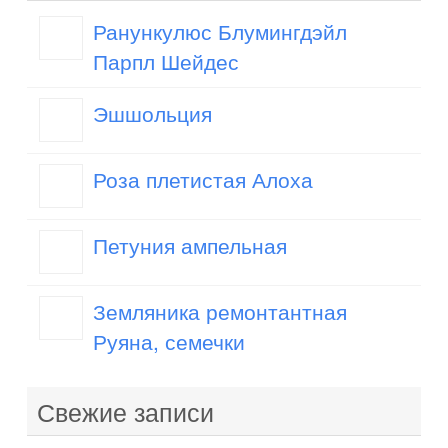
Ранункулюс Блумингдэйл
Парпл Шейдес
Эшшольция
Роза плетистая Алоха
Петуния ампельная
Земляника ремонтантная
Руяна, семечки
Свежие записи