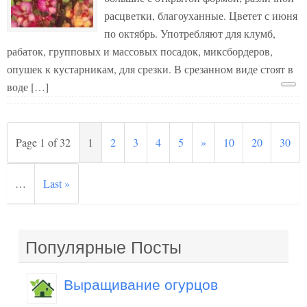
расцветки, благоуханные. Цветет с июня
по октябрь. Употребляют для клумб,
рабаток, групповых и массовых посадок, миксбордеров,
опушек к кустарникам, для срезки. В срезанном виде стоят в
воде […]
Page 1 of 32
1
2
3
4
5
»
10
20
30
…
Last »
Популярные Посты
Выращивание огурцов