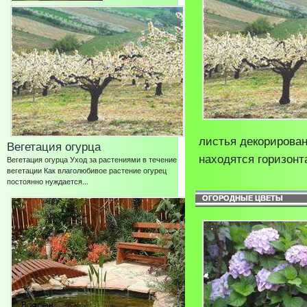
листья декорирова
Вегетация огурца
находятся горизонта
Вегетация огурца Уход за растениями в течение
вегетации Как влаголюбивое растение огурец
постоянно нуждается...
ОГОРОДНЫЕ ЦВЕТЫ