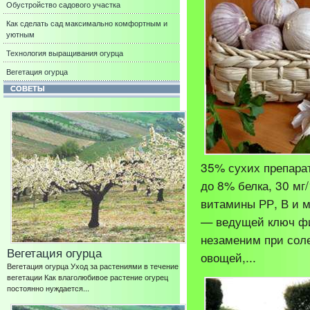
Обустройство садового участка
Как сделать сад максимально комфортным и
уютным
Технология выращивания огурца
Вегетация огурца
СОВЕТЫ
35% сухих препарат
до 8% белка, 30 мг
витамины РР, В и 
— ведущей ключ ф
незаменим при сол
Вегетация огурца
овощей,...
Вегетация огурца Уход за растениями в течение
вегетации Как влаголюбивое растение огурец
постоянно нуждается...