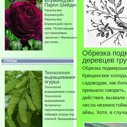
Блумингдэйл
Парпл Шейдес
Ранункулюс
Блумингдэйл
Ранункулюс
Блумингдэйл фото
ниже. Потрясающие
густомахровые
«розочки»! Маленькое
растение...
Обрезка под
деревцев гр
СТАТЬИ
Обрезка подмерзши
Технология
Крещенские холода 
выращивания
огурца
садоводам, как бол
Технология
привыкло говорить
выращивания огурца
действия, вызвали
Технология
выращивания
числа незимостойки
бугорчатых
партенокарпических
айвы. Хотя, в случа
гибридов огурца под
пленкой. Выращивание...