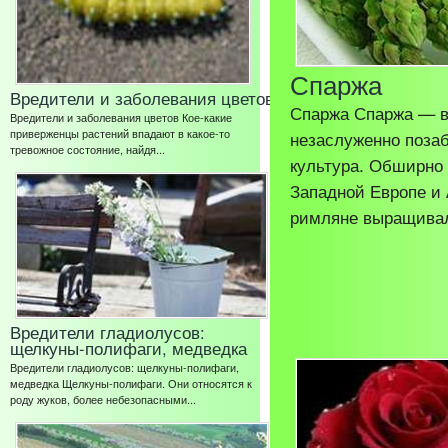
Спаржа
Вредители и заболевания цветов
Спаржа Спаржа — в
Вредители и заболевания цветов Кое-какие
приверженцы растений впадают в какое-то
незаслуженно поза
тревожное состояние, найдя...
культура. Обширно
Западной Европе и 
римляне выращивали
Вредители гладиолусов:
щелкуны-полифаги, медведка
Вредители гладиолусов: щелкуны-полифаги,
медведка Щелкуны-полифаги. Они относятся к
роду жуков, более небезопасными...