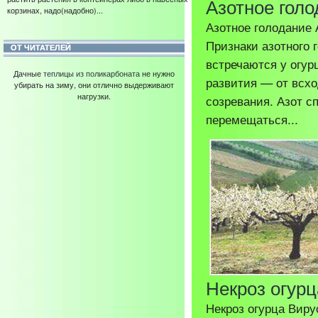
Азотное гол
корзинах, надо(надобно)...
Азотное голодание 
Признаки азотного 
ОТ ЧИТАТЕЛЕЙ
встречаются у огур
Дачные
теплицы из поликарбоната
не нужно
развития — от всхо
убирать на зиму, они отлично выдерживают
нагрузки.
созревания. Азот с
перемещаться...
Некроз огурц
Некроз огурца Виру