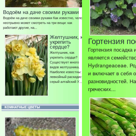
Водоём на даче своими руками
Водоём на даче своими руками Как известно, человек
неотрывно может смотреть на три вещи: как
работают другие, на...
Желтушник, как
Гортензия по
укрепить
сердце?
Гортензия посадка 
Желтушник, как
является семейство
укрепить сердце?
Существует много
Hydrangeaceae. Ро
видов желтушника.
Наиболее известны:
и включает в себя 
левкойный раскидистый
разновидностей. На
серый алтайский У...
греческих...
КОМНАТНЫЕ ЦВЕТЫ