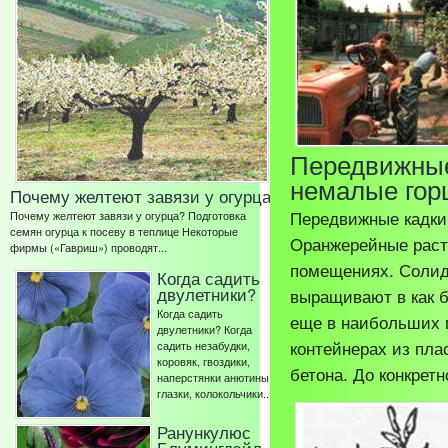
Передвижные
немалые гор
Почему желтеют завязи у огурца
Передвижные кадки
Почему желтеют завязи у огурца? Подготовка
семян огурца к посеву в теплице Некоторые
Оранжерейные раст
фирмы («Гавриш») проводят...
помещениях. Солид
Когда садить
двулетники?
выращивают в как б
Когда садить
еще в наибольших 
двулетники? Когда
контейнерах из пл
садить незабудки,
коровяк, гвоздики,
бетона. До конкретно
наперстянки анютины
глазки, колокольчики...
Ранункулюс