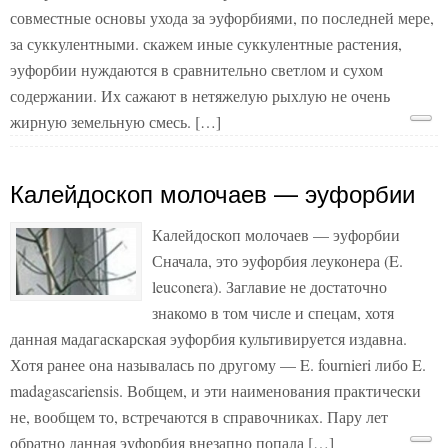
совместные основы ухода за эуфорбиями, по последней мере,
за суккулентными. скажем иные суккулентные растения,
эуфорбии нуждаются в сравнительно светлом и сухом
содержании. Их сажают в нетяжелую рыхлую не очень
жирную земельную смесь. […]
Калейдоскоп молочаев — эуфорбии
Калейдоскоп молочаев — эуфорбии
Сначала, это эуфорбия леуконера (E.
leuconera). Заглавие не достаточно
знакомо в том числе и спецам, хотя
данная мадагаскарская эуфорбия культивируется издавна.
Хотя ранее она называлась по другому — E. fournieri либо E.
madagascariensis. Вобщем, и эти наименования практически
не, вообщем то, встречаются в справочниках. Пару лет
обратно данная эуфорбия внезапно попала […]