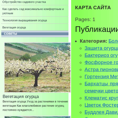
Обустройство садового участка
КАРТА САЙТА
Как сделать сад максимально комфортным и
уютным
Pages: 1
Технология выращивания огурца
Публикаци
Вегетация огурца
СОВЕТЫ
Категория:
Бол
Зашита огурц
Бактериоз ог
Фосфорное г
Астра пионов
Гортензия Ме
Бархатцы пря
семечки цвет
Вегетация огурца
Клематис кру
Вегетация огурца Уход за растениями в течение
Цветок Фостер
вегетации Как влаголюбивое растение огурец
постоянно нуждается...
Буддлея Дави