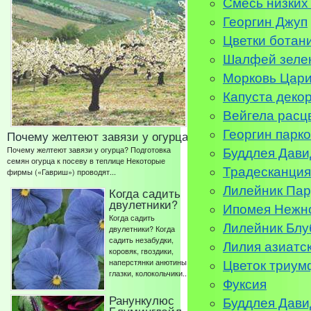
Смесь низких
Георгин Джуп
Цветки ботан
Шалфей зеле
Морковь Цари
Капуста деко
Вейгела расц
Георгин парк
Почему желтеют завязи у огурца
Почему желтеют завязи у огурца? Подготовка
Буддлея Дави
семян огурца к посеву в теплице Некоторые
Традесканция
фирмы («Гавриш») проводят...
Лилейник Пар
Когда садить
двулетники?
Ипомея Нежн
Когда садить
Лилейник Блу
двулетники? Когда
садить незабудки,
Лилия азиатс
коровяк, гвоздики,
наперстянки анютины
Цветок триумф
глазки, колокольчики...
Фуксия
Ранункулюс
Буддлея Дави