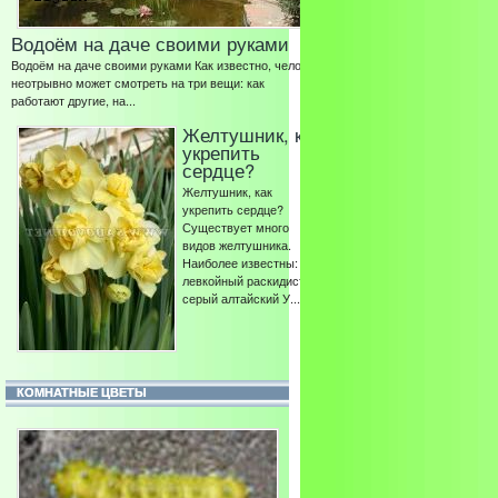
Водоём на даче своими руками
Водоём на даче своими руками Как известно, человек
неотрывно может смотреть на три вещи: как
работают другие, на...
Желтушник, как
укрепить
сердце?
Желтушник, как
укрепить сердце?
Существует много
видов желтушника.
Наиболее известны:
левкойный раскидистый
серый алтайский У...
КОМНАТНЫЕ ЦВЕТЫ