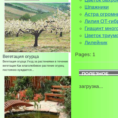
Шпажники
Астра огромн
Лилия ОТ-гиб
Гиацинт много
Цветок триумф
Лилейник
Pages: 1
Вегетация огурца
Вегетация огурца Уход за растениями в течение
вегетации Как влаголюбивое растение огурец
постоянно нуждается...
ПОЛЕЗНОЕ
загрузка...