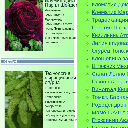
Блумингдэйл
Парпл Шейдес
Клематис Док
Ранункулюс
Клематис Мар
Блумингдэйл
Ранункулюс
Традесканция
Блумингдэйл фото
Георгин Парк
ниже. Потрясающие
густомахровые
Кизильник Ат
«розочки»! Маленькое
растение...
Лилия видов
Огурец Топол
Клещевина за
СТАТЬИ
Шпажник Мех
Технология
Салат Лолло 
выращивания
Газонная трав
огурца
Технология
Виноград Ки
выращивания огурца
Томат. Барна
Технология
выращивания
Рододендрон
бугорчатых
партенокарпических
Маменькин л
гибридов огурца под
Глоксиния Ава
пленкой. Выращивание...
Цветок бахро