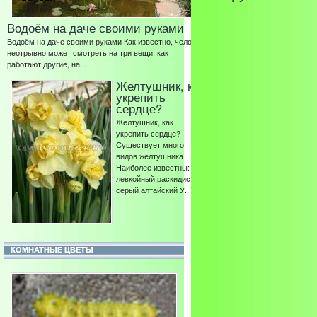
Водоём на даче своими руками
Водоём на даче своими руками Как известно, человек
неотрывно может смотреть на три вещи: как
работают другие, на...
Желтушник, как
укрепить
сердце?
Желтушник, как
укрепить сердце?
Существует много
видов желтушника.
Наиболее известны:
левкойный раскидистый
серый алтайский У...
КОМНАТНЫЕ ЦВЕТЫ