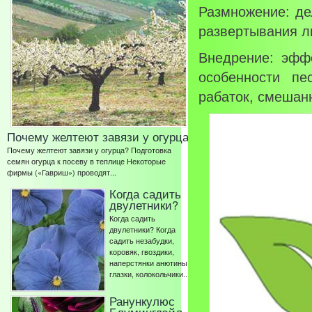
Размножение: де
развертывания л
Внедрение: эфф
особенности пе
рабаток, смешан
Почему желтеют завязи у огурца
Почему желтеют завязи у огурца? Подготовка
семян огурца к посеву в теплице Некоторые
фирмы («Гавриш») проводят...
Когда садить
двулетники?
Когда садить
двулетники? Когда
садить незабудки,
коровяк, гвоздики,
наперстянки анютины
глазки, колокольчики...
Ранункулюс