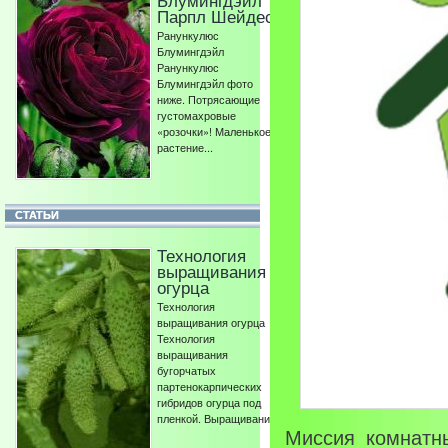
Блумингдэйл
Парпл Шейдес
Ранункулюс
Блумингдэйл
Ранункулюс
Блумингдэйл фото
ниже. Потрясающие
густомахровые
«розочки»! Маленькое
растение...
СТАТЬИ
Технология
выращивания
огурца
Технология
выращивания огурца
Технология
выращивания
бугорчатых
партенокарпических
гибридов огурца под
пленкой. Выращивание...
Миссия комнат