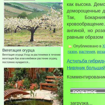
как высока. Дем
доморощенные да
Так, Бокарн
кровообращение
ангиной, но
роза
равным образом 
Опубликовано в
Х
Вегетация огурца
газон
,
растения
,
роза
Вегетация огурца Уход за растениями в течение
вегетации Как влаголюбивое растение огурец
Астильба гибрид
постоянно нуждается...
Нивяник больший
Комментирование
ПОЛЕЗНОЕ
загрузка...