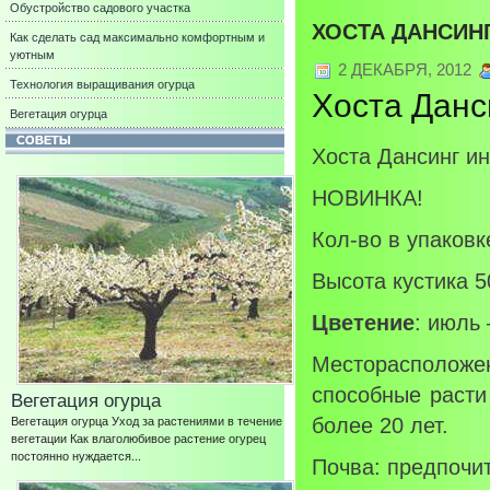
Обустройство садового участка
ХОСТА ДАНСИНГ
Как сделать сад максимально комфортным и
уютным
2 ДЕКАБРЯ, 2012
Технология выращивания огурца
Хоста Данс
Вегетация огурца
СОВЕТЫ
Хоста Дансинг ин 
НОВИНКА!
Кол-во в упаковк
Высота кустика 5
Цветение
: июль
Месторасполож
способные расти
Вегетация огурца
Вегетация огурца Уход за растениями в течение
более 20 лет.
вегетации Как влаголюбивое растение огурец
постоянно нуждается...
Почва: предпочи